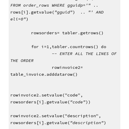
FROM
order_rows WHERE gguidp='"
 .. 
rows[i].getvalue(
"gguid"
)  .. 
"' AND 
eli=0"
)
        rowsorders= tabler.getrows()
        for i=1,tabler.countrows() do
-- ENTER ALL THE LINES OF 
THE ORDER
rowinvoice2= 
table_invoice.adddatarow()
rowinvoice2.setvalue("code", 
rowsorders[i].getvalue(
"code"
))
rowinvoice2.setvalue("description", 
rowsorders[i].getvalue(
"description"
)