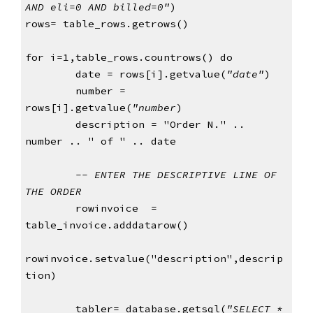
AND eli=0 AND billed=0"
)
rows= table_rows.getrows()
for i=1,table_rows.countrows() do
        date = rows[i].getvalue(
"date"
)
        number = 
rows[i].getvalue(
"number
)
        description = "Order N." .. 
number .. " of " .. date
-- ENTER THE DESCRIPTIVE LINE OF 
THE ORDER
rowinvoice  = 
table_invoice.adddatarow()
rowinvoice.setvalue("description",descrip
tion)
        tabler= database.getsql(
"SELECT * 