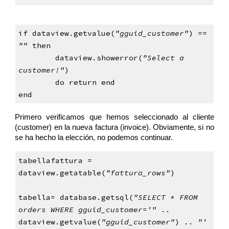
if dataview.getvalue(
"gguid_customer"
) == 
"" 
then
dataview.showerror(
"Select a 
customer!"
)
do return end
end
Primero verificamos que hemos seleccionado al cliente
(customer) en la nueva factura (invoice). Obviamente, si no
se ha hecho la elección, no podemos continuar.
tabellafattura = 
dataview.getatable(
"fattura_rows"
)
tabella= database.getsql(
"SELECT * FROM 
orders WHERE gguid_customer='"
 .. 
dataview.getvalue(
"gguid_customer"
) .. 
"' 