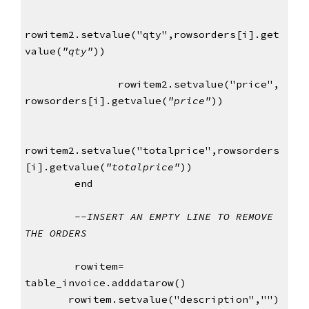
rowitem2.setvalue("qty",rowsorders[i].get
value(
"qty"
)) 
               rowitem2.setvalue("price", 
rowsorders[i].getvalue(
"price"
))  
rowitem2.setvalue("totalprice",rowsorders
[i].getvalue(
"totalprice"
))
end
--INSERT AN EMPTY LINE TO REMOVE 
THE ORDERS
rowitem= 
table_invoice.adddatarow()
       rowitem.setvalue("description","")