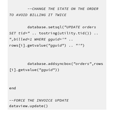
--CHANGE THE STATE ON THE ORDER
TO AVOID BILLING IT TWICE
database.setsql(
"UPDATE orders 
SET tid="
 .. tostring(utility.tid()) .. 
",billed=1
WHERE gguid='"
 .. 
rows[i].getvalue(
"gguid"
) .. 
"'"
)
database.addsyncbox(
"orders"
,rows
[i].getvalue(
"gguid"
))
end
--FORCE THE INVOICE UPDATE
dataview.update()