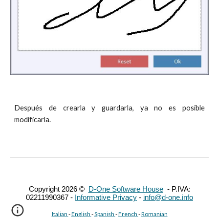
Después de crearla y guardarla, ya no es posible
modificarla.
Copyright 2026 ©
D-One Software House
- P.IVA:
02211990367 -
Informative Privacy
-
info@d-one.info
Italian
-
English
-
Spanish
-
French
-
Romanian