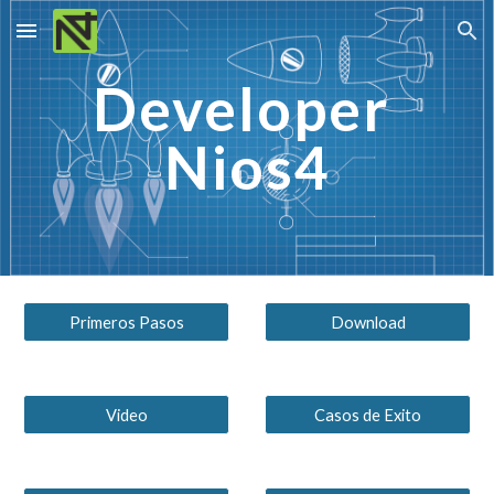
Skip to main content
Skip to navigation
Developer 
Nios4
Primeros Pasos
Download
Video
Casos de Exito