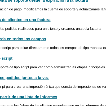
enta de soporte desde la expiración a la factura
iración de pago, modificamos la cuenta de soporte y actualizamos la 
 de clientes en una factura
os pedidos realizados para un cliente y creamos una sola factura.
eda en todos los campos
te script para editar directamente todos los campos de tipo moneda
 script
porte de tipo script para ver cómo administrar las etapas principale
es pedidos juntos a la vez
ipt para crear una impresión única que consta de impresiones de va
 partir de una lista de informes
earemos las fichas de los clientes mencionados en los informes de 