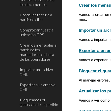
los documentos
Crear los mensu
Crear una factura a
Vamos a crear un d
partir de citas
mes.
Comprobar nuestra
Importar un arc
ubicación GPS
Vamos a importar un
Crear los mensuales a
partir de los
Exportar a un a
marcadores de hora
de los operadores
Vamos a exportar un
Importar un archivo
Bloquear el gua
XML
Al manejar errores, 
Exportar a un archivo
XML
Actualizar los p
Bloqueamos el
Vamos a ver cómo act
guardado de un pedido