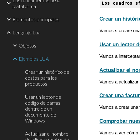
Los fundamentos de la
Los cuadros s
plataforma
Crear un histór
Elementos principales
Vamos s creare una 
Lenguaje Lua
Usar un lector 
Objetos
Vamos a interceptar
Ejemplos LUA
Actualizar el n
Crear un histórico de
costos para los
Vamos a actualizar
productos
Crear una factur
Usar un lector de
código de barras
Vamos a crear una f
dentro de un
documento de
Windows
Comprobar nues
Vamos a ver cómo le
Actualizar el nombre
del cliente dentro de