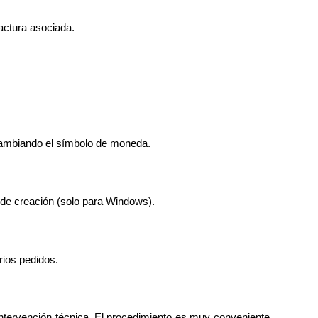
factura asociada.
 cambiando el símbolo de moneda.
s de creación (solo para Windows).
rios pedidos.
intervención técnica. El procedimiento es muy conveniente