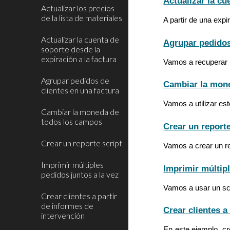
Actualizar la cu
Actualizar los precios
de la lista de materiales
A partir de una exp
Actualizar la cuenta de
Agrupar pedidos
soporte desde la
expiración a la factura
Vamos a recuperar l
Agrupar pedidos de
Cambiar la mon
clientes en una factura
Vamos a utilizar es
Cambiar la moneda de
todos los campos
Crear un reporte
Crear un reporte script
Vamos a crear un re
Imprimir múltiples
Imprimir múltipl
pedidos juntos a la vez
Vamos a usar un scr
Crear clientes a partir
de informes de
Crear clientes a
intervención
En este ejemplo, cr